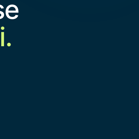
se
i.